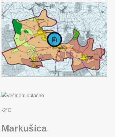
KARTA OPĆINE MARKUŠICA
-2°C
Markušica