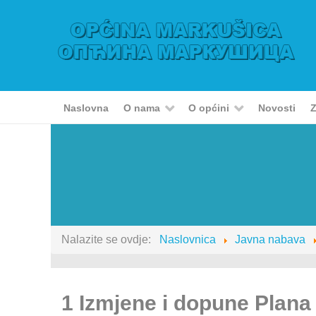
Naslovna
O nama
O općini
Novosti
Z
Nalazite se ovdje:
Naslovnica
Javna nabava
1 Izmjene i dopune Plana