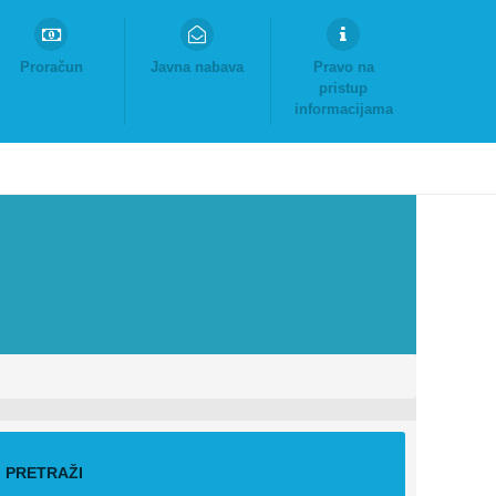
Proračun
Javna nabava
Pravo na
pristup
informacijama
PRETRAŽI