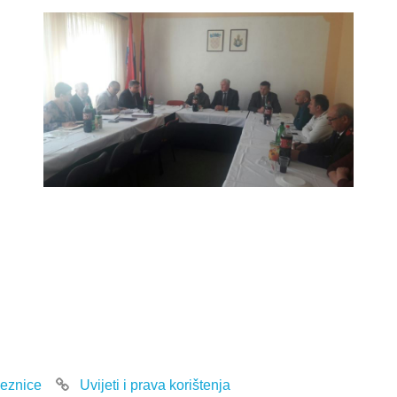
eznice
Uvijeti i prava korištenja