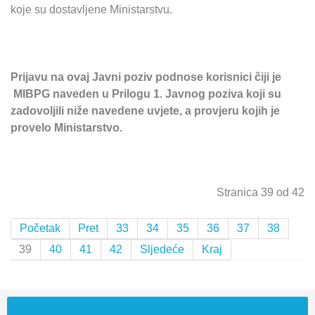
koje su dostavljene Ministarstvu.
Prijavu na ovaj Javni poziv podnose korisnici čiji je
MIBPG naveden u Prilogu 1. Javnog poziva koji su
zadovoljili niže navedene uvjete, a provjeru kojih je
provelo Ministarstvo.
Stranica 39 od 42
Početak
Pret
33
34
35
36
37
38
39
40
41
42
Sljedeće
Kraj