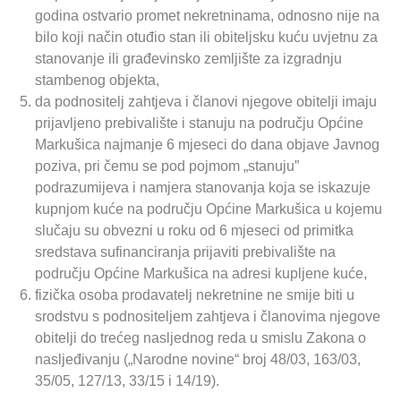
godina ostvario promet nekretninama, odnosno nije na
bilo koji način otuđio stan ili obiteljsku kuću uvjetnu za
stanovanje ili građevinsko zemljište za izgradnju
stambenog objekta,
da podnositelj zahtjeva i članovi njegove obitelji imaju
prijavljeno prebivalište i stanuju na području Općine
Markušica najmanje 6 mjeseci do dana objave Javnog
poziva, pri čemu se pod pojmom „stanuju”
podrazumijeva i namjera stanovanja koja se iskazuje
kupnjom kuće na području Općine Markušica u kojemu
slučaju su obvezni u roku od 6 mjeseci od primitka
sredstava sufinanciranja prijaviti prebivalište na
području Općine Markušica na adresi kupljene kuće,
fizička osoba prodavatelj nekretnine ne smije biti u
srodstvu s podnositeljem zahtjeva i članovima njegove
obitelji do trećeg nasljednog reda u smislu Zakona o
nasljeđivanju („Narodne novine“ broj 48/03, 163/03,
35/05, 127/13, 33/15 i 14/19).