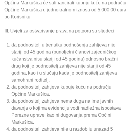
Općina Markušica će sufinancirati kupnju kuće na području
Općine Markušica u jednokratnom iznosu od 5.000,00 eura
po Korisniku.
III.
Uvjeti za ostvarivanje prava na potporu su sljedeći:
da podnositelj u trenutku podnošenja zahtjeva nije
stariji od 45 godina (punoljetni članovi zajedničkog
kućanstva nisu stariji od 45 godina) odnosno bračni
drug koji je podnositelj zahtjeva nije stariji od 45
godina, kao i u slučaju kada je podnositelj zahtjeva
samohrani roditelj,
da podnositelj zahtjeva kupuje kuću na području
Općine Markušica,
da podnositelj zahtjeva nema duga na ime javnih
davanja o kojima evidenciju vodi nadležna ispostava
Porezne uprave, kao ni dugovanja prema Općini
Markušica,
da podnositelj zahtjeva nije u razdoblju unazad 5