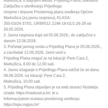
Markušica, u daljnjem tekstu: Prijedlog Plana, sukladno
Zaključku o utvrđivanju Prijedloga
izmjene i dopune Prostornog plana uređenja Općine
Markušica (za javnu raspravu), KLASA:
350-03/24-37/01, URBROJ: 2196-18-01/1-26-28 od
26.05.2026.
2. Javna rasprava traje od 05.06.2026., do zaključno s
danom 12.06.2026.
3. Početak javnog uvida u Prijedlog Plana je 05.06.2026.,
a završetak 12.06.2026. Javni uvid u
Prijedlog Plana moguć je na lokaciji: Pere Cara 2,
Markušica, 8.00 do 12.00 sati.
4. Javno izlaganje o Prijedlogu Plana održat će se dana
08.06.2026. na lokaciji: Pere Cara 2,
Markušica, 10.00 sati.
5. Prijedlog Plana objavljen je na web stranici Nositelja
izrade: https://markusica.hr/, te u
Informacijskom sustavu prostornog uređenja:
https://ispu.mgipu.hr/