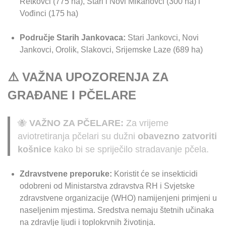
Retkovci (775 ha), Stari i Novi Mikanovci (300 ha) i
Vođinci (175 ha)
Područje Starih Jankovaca:
Stari Jankovci, Novi
Jankovci, Orolik, Slakovci, Srijemske Laze (689 ha)
⚠️ VAŽNA UPOZORENJA ZA
GRAĐANE I PČELARE
🐝
VAŽNO ZA PČELARE:
Za vrijeme
aviotretiranja pčelari su dužni
obavezno zatvoriti
košnice
kako bi se spriječilo stradavanje pčela.
Zdravstvene preporuke:
Koristit će se insekticidi
odobreni od Ministarstva zdravstva RH i Svjetske
zdravstvene organizacije (WHO) namijenjeni primjeni u
naseljenim mjestima. Sredstva nemaju štetnih učinaka
na zdravlje ljudi i toplokrvnih životinja.