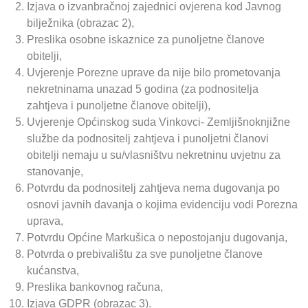
Izjava o izvanbračnoj zajednici ovjerena kod Javnog
bilježnika (obrazac 2),
Preslika osobne iskaznice za punoljetne članove
obitelji,
Uvjerenje Porezne uprave da nije bilo prometovanja
nekretninama unazad 5 godina (za podnositelja
zahtjeva i punoljetne članove obitelji),
Uvjerenje Općinskog suda Vinkovci- Zemljišnoknjižne
službe da podnositelj zahtjeva i punoljetni članovi
obitelji nemaju u su/vlasništvu nekretninu uvjetnu za
stanovanje,
Potvrdu da podnositelj zahtjeva nema dugovanja po
osnovi javnih davanja o kojima evidenciju vodi Porezna
uprava,
Potvrdu Općine Markušica o nepostojanju dugovanja,
Potvrda o prebivalištu za sve punoljetne članove
kućanstva,
Preslika bankovnog računa,
Izjava GDPR (obrazac 3).