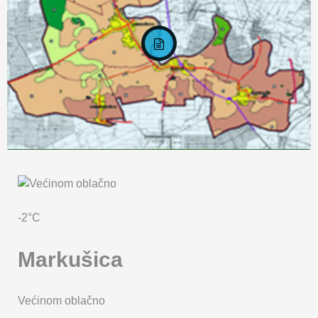
KARTA OPĆINE MARKUŠICA
-2°C
Markušica
Većinom oblačno