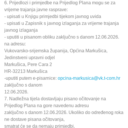
6. Prijedlozi i primjedbe na Prijedlog Plana mogu se za
vrijeme trajanja javne rasprave:
- upisati u Knjigu primjedbi tijekom javnog uvida
- upisati u Zapisnik s javnog izlaganja za vrijeme trajanja
javnog izlaganja
- uputiti u pisanom obliku zaključno s danom 12.06.2026.
na adresu:
Vukovarsko-srijemska županija, Općina Markušica,
Jedinstveni upravni odjel
Markušica, Pere Cara 2
HR-32213 Markušica
-uputiti putem e-pisarnice:
opcina-markusica@vk.t-com.hr
zaključno s danom
12.06.2026.
7. Nadležna tijela dostavljaju pisano očitovanje na
Prijedlog Plana na gore navedenu adresu
zaključno s danom 12.06.2026. Ukoliko do određenog roka
ne dostave pisana očitovanja,
smatrat će se da nemaju primjedbi.