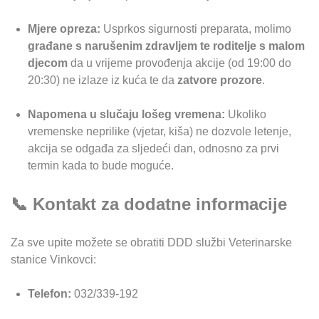
Mjere opreza:
Usprkos sigurnosti preparata, molimo
građane s narušenim zdravljem te roditelje s malom
djecom
da u vrijeme provođenja akcije (od 19:00 do
20:30) ne izlaze iz kuća te da
zatvore prozore
.
Napomena u slučaju lošeg vremena:
Ukoliko
vremenske neprilike (vjetar, kiša) ne dozvole letenje,
akcija se odgađa za sljedeći dan, odnosno za prvi
termin kada to bude moguće.
📞 Kontakt za dodatne informacije
Za sve upite možete se obratiti DDD službi Veterinarske
stanice Vinkovci:
Telefon:
032/339-192