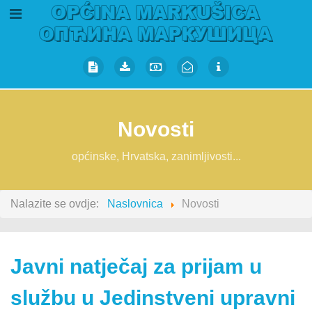
Novosti
općinske, Hrvatska, zanimljivosti...
Nalazite se ovdje:
Naslovnica
Novosti
Javni natječaj za prijam u
službu u Jedinstveni upravni