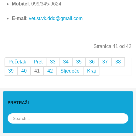
Mobitel:
099/345-9624
E-mail:
vet.st.vk.ddd@gmail.com
Stranica 41 od 42
Početak
Pret
33
34
35
36
37
38
39
40
41
42
Sljedeće
Kraj
PRETRAŽI