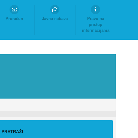
Proračun
Javna nabava
Pravo na
pristup
informacijama
PRETRAŽI