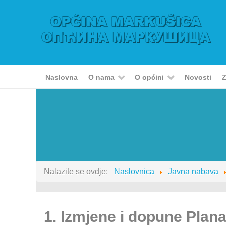
Naslovna
O nama
O općini
Novosti
Z
Nalazite se ovdje:
Naslovnica
Javna nabava
1. Izmjene i dopune Plan