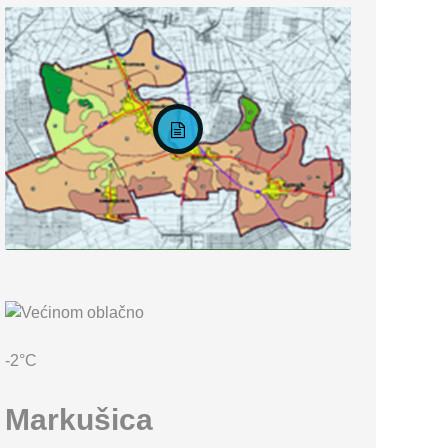
KARTA OPĆINE MARKUŠICA
-2°C
Markušica