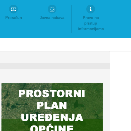
Proračun
Javna nabava
Pravo na
pristup
informacijama