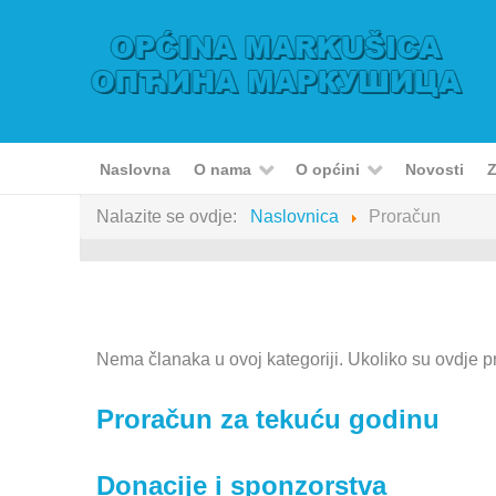
Naslovna
O nama
O općini
Novosti
Z
Nalazite se ovdje:
Naslovnica
Proračun
Nema članaka u ovoj kategoriji. Ukoliko su ovdje p
Proračun za tekuću godinu
Donacije i sponzorstva