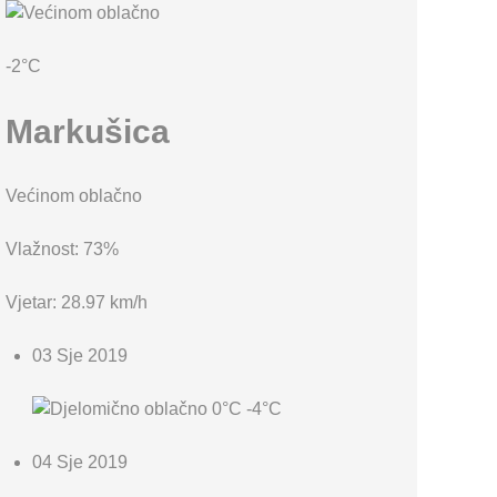
KARTA OPĆINE MARKUŠICA
-2°C
Markušica
Većinom oblačno
Vlažnost: 73%
Vjetar: 28.97 km/h
03 Sje 2019
0°C
-4°C
04 Sje 2019