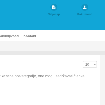
Natječaji
Dokumenti
animljivosti
Kontakt
Prikaz #
rikazane potkategorije, one mogu sadržavati članke.