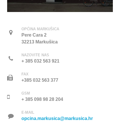
OPĆINA MARKUŠICA
Pere Cara 2
32213 Markušica
NAZOVITE NAS
+ 385 032 563 921
FAX
+385 032 563 377
GSM
+ 385 098 98 28 204
E-MAIL
opcina.markusica@markusica.hr