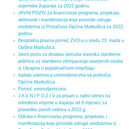
srijemske županije za 2022 godinu
JAVNI POZIV za financiranje programa, projekata,
aktivnosti i manifestacija koje provode udruge,
sredstvima iz Proračuna Općine Markušica za 2022.
godinu
Besplatna pravna pomoć ZVO-a u sredu 23. marta u
Opštini Markušica
Javni poziv za dostavu ponuda vlasnika stambene
jedinice za stambeno zbrinjavanje raseljenih osoba
iz Ukrajine u pojedinačnom smještaju
Isplata uskrsnica umirovljenicima sa područja
Općine Markušica
Pomoć umirovljenicima
J A V N I P O Z I V za prijam u radni odnos na
određeno vrijeme u trajanju od 6 mjeseci za
provedbu javnih radova u 2022.g.
Odluka o financiranju programa, projekata, i
manifestacija koje provode udruge sredstvima iz