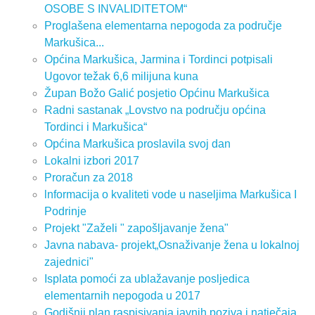
OSOBE S INVALIDITETOM“
Proglašena elementarna nepogoda za područje
Markušica...
Općina Markušica, Jarmina i Tordinci potpisali
Ugovor težak 6,6 milijuna kuna
Župan Božo Galić posjetio Općinu Markušica
Radni sastanak „Lovstvo na području općina
Tordinci i Markušica“
Općina Markušica proslavila svoj dan
Lokalni izbori 2017
Proračun za 2018
lnformacija o kvaliteti vode u naseljima Markušica I
Podrinje
Projekt "Zaželi " zapošljavanje žena"
Javna nabava- projekt„Osnaživanje žena u lokalnoj
zajednici"
Isplata pomoći za ublažavanje posljedica
elementarnih nepogoda u 2017
Godišnji plan raspisivanja javnih poziva i natječaja