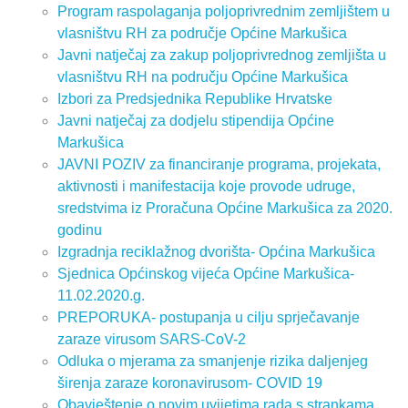
Program raspolaganja poljoprivrednim zemljištem u
vlasništvu RH za područje Općine Markušica
Javni natječaj za zakup poljoprivrednog zemljišta u
vlasništvu RH na području Općine Markušica
Izbori za Predsjednika Republike Hrvatske
Javni natječaj za dodjelu stipendija Općine
Markušica
JAVNI POZIV za financiranje programa, projekata,
aktivnosti i manifestacija koje provode udruge,
sredstvima iz Proračuna Općine Markušica za 2020.
godinu
Izgradnja reciklažnog dvorišta- Općina Markušica
Sjednica Općinskog vijeća Općine Markušica-
11.02.2020.g.
PREPORUKA- postupanja u cilju sprječavanje
zaraze virusom SARS-CoV-2
Odluka o mjerama za smanjenje rizika daljenjeg
širenja zaraze koronavirusom- COVID 19
Obavještenje o novim uvijetima rada s strankama