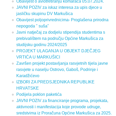
Obavijest o aviotretiranju komaraca 05.07.2024.
JAVNI POZIV za iskaz interesa za upis djece u
jasličku skupinu DV Markušica
Obavijest poljoprivrednicima- Proglašena prirodna
nepogoda " suša"
Javni natječaj za dodjelu stipendija studentima s
prebivalištem na području Općine Markušica za
studijsku godinu 2024/2025
PROJEKT ULAGANJA U OBJEKT DJEČJEG
VRTIĆA U MARKUŠICI
Završen projekt postavljanja rasvjetnih tijela javne
rasvjete u naselju Ostrovo, Gaboš, Podrinje i
Karadžićevo
IZBORI ZA PREDSJEDNIKA REPUBLIKE
HRVATSKE
Podijela poklon paketića
JAVNI POZIV za financiranje programa, projekata,
aktivnosti i manifestacija koje provode udruge,
sredstvima iz Proračuna Općine Markušica za 2025.