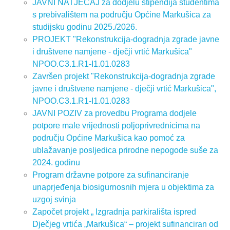
JAVNI NATJEČAJ za dodjelu stipendija studentima
s prebivalištem na području Općine Markušica za
studijsku godinu 2025./2026.
PROJEKT "Rekonstrukcija-dogradnja zgrade javne
i društvene namjene - dječji vrtić Markušica"
NPOO.C3.1.R1-I1.01.0283
Završen projekt "Rekonstrukcija-dogradnja zgrade
javne i društvene namjene - dječji vrtić Markušica",
NPOO.C3.1.R1-I1.01.0283
JAVNI POZIV za provedbu Programa dodjele
potpore male vrijednosti poljoprivrednicima na
području Općine Markušica kao pomoć za
ublažavanje posljedica prirodne nepogode suše za
2024. godinu
Program državne potpore za sufinanciranje
unaprjeđenja biosigurnosnih mjera u objektima za
uzgoj svinja
Započet projekt „ Izgradnja parkirališta ispred
Dječjeg vrtića „Markušica“ – projekt sufinanciran od