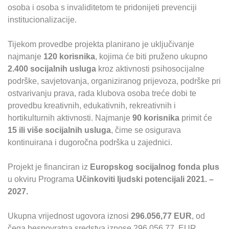
osoba i osoba s invaliditetom te pridonijeti prevenciji
institucionalizacije.
Tijekom provedbe projekta planirano je uključivanje
najmanje
120 korisnika
, kojima će biti pruženo ukupno
2.400 socijalnih usluga
kroz aktivnosti psihosocijalne
podrške, savjetovanja, organiziranog prijevoza, podrške pri
ostvarivanju prava, rada klubova osoba treće dobi te
provedbu kreativnih, edukativnih, rekreativnih i
hortikulturnih aktivnosti. Najmanje
90 korisnika
primit će
15 ili više socijalnih usluga
, čime se osigurava
kontinuirana i dugoročna podrška u zajednici.
Projekt je financiran iz
Europskog socijalnog fonda plus
u okviru Programa
Učinkoviti ljudski potencijali 2021. –
2027.
Ukupna vrijednost ugovora iznosi
296.056,77 EUR
, od
čega bespovratna sredstva iznose 296.056,77 EUR.