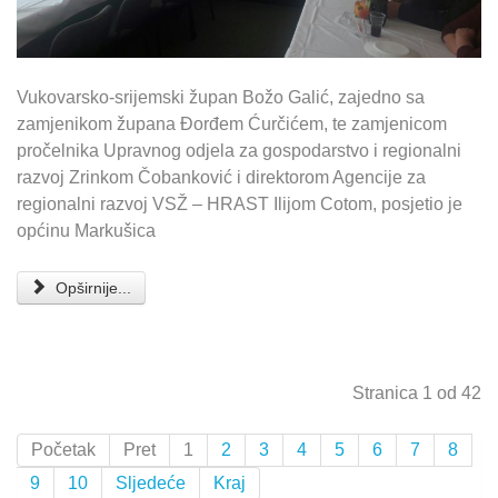
Vukovarsko-srijemski župan Božo Galić, zajedno sa
zamjenikom župana Đorđem Ćurčićem, te zamjenicom
pročelnika Upravnog odjela za gospodarstvo i regionalni
razvoj Zrinkom Čobanković i direktorom Agencije za
regionalni razvoj VSŽ – HRAST Ilijom Cotom, posjetio je
općinu Markušica
Opširnije...
Stranica 1 od 42
Početak
Pret
1
2
3
4
5
6
7
8
9
10
Sljedeće
Kraj