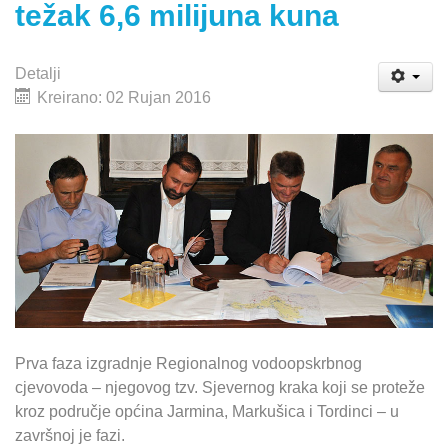
težak 6,6 milijuna kuna
Detalji
Kreirano: 02 Rujan 2016
Prva faza izgradnje Regionalnog vodoopskrbnog
cjevovoda – njegovog tzv. Sjevernog kraka koji se proteže
kroz područje općina Jarmina, Markušica i Tordinci – u
završnoj je fazi.