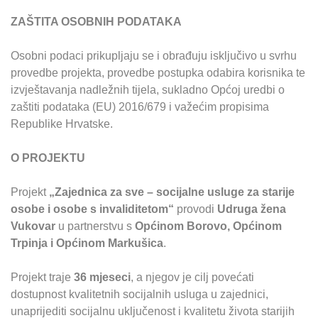
ZAŠTITA OSOBNIH PODATAKA
Osobni podaci prikupljaju se i obrađuju isključivo u svrhu
provedbe projekta, provedbe postupka odabira korisnika te
izvještavanja nadležnih tijela, sukladno Općoj uredbi o
zaštiti podataka (EU) 2016/679 i važećim propisima
Republike Hrvatske.
O PROJEKTU
Projekt
„Zajednica za sve – socijalne usluge za starije
osobe i osobe s invaliditetom“
provodi
Udruga žena
Vukovar
u partnerstvu s
Općinom Borovo, Općinom
Trpinja i Općinom Markušica
.
Projekt traje
36 mjeseci
, a njegov je cilj povećati
dostupnost kvalitetnih socijalnih usluga u zajednici,
unaprijediti socijalnu uključenost i kvalitetu života starijih