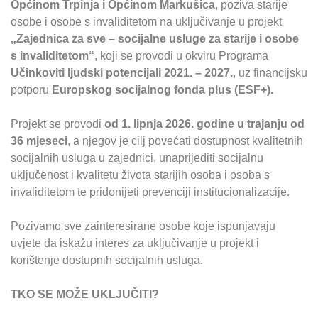
Općinom Trpinja i Općinom Markušica
, poziva starije
osobe i osobe s invaliditetom na uključivanje u projekt
„Zajednica za sve – socijalne usluge za starije i osobe
s invaliditetom“
, koji se provodi u okviru Programa
Učinkoviti ljudski potencijali 2021. – 2027.
, uz financijsku
potporu
Europskog socijalnog fonda plus (ESF+).
Projekt se provodi
od 1. lipnja 2026. godine u trajanju od
36 mjeseci
, a njegov je cilj povećati dostupnost kvalitetnih
socijalnih usluga u zajednici, unaprijediti socijalnu
uključenost i kvalitetu života starijih osoba i osoba s
invaliditetom te pridonijeti prevenciji institucionalizacije.
Pozivamo sve zainteresirane osobe koje ispunjavaju
uvjete da iskažu interes za uključivanje u projekt i
korištenje dostupnih socijalnih usluga.
TKO SE MOŽE UKLJUČITI?