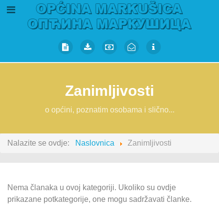
Zanimljivosti
o općini, poznatim osobama i slično...
Nalazite se ovdje:
Naslovnica
Zanimljivosti
Nema članaka u ovoj kategoriji. Ukoliko su ovdje
prikazane potkategorije, one mogu sadržavati članke.