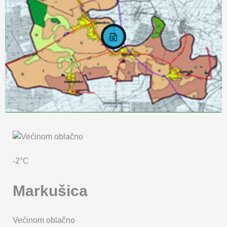
KARTA OPĆINE MARKUŠICA
-2°C
Markušica
Većinom oblačno