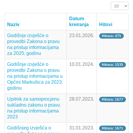
Prikaz #
Datum
Naziv
kreiranja
Hitovi
Godišnje izvješće o
23.01.2026.
Hitova: 475
provedbi Zakona o pravu
na pristup informacijama
za 2025. godinu
Godišnje izvješće o
10.01.2024.
Hitova: 1535
provedbi Zakona o pravu
na pristup informacijama u
Općini Markušica za 2023.
godinu
Upitnik za samoprocjenu
28.07.2023.
Hitova: 1677
sukladno zakonu o pravu
na pristup informacijama
2023
Godišnjeg izvješća o
31.01.2023.
Hitova: 1671