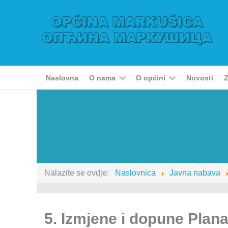
Naslovna
O nama
O općini
Novosti
Z
Nalazite se ovdje:
Naslovnica
Javna nabava
5. Izmjene i dopune Plan