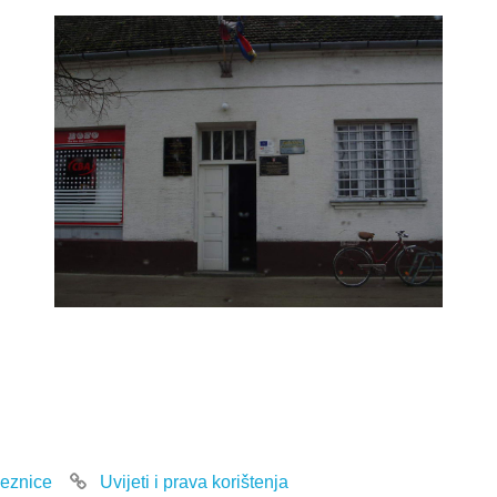
eznice
Uvijeti i prava korištenja