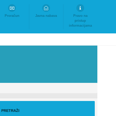
Proračun
Javna nabava
Pravo na
pristup
informacijama
PRETRAŽI