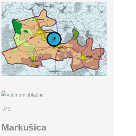
KARTA OPĆINE MARKUŠICA
-2°C
Markušica