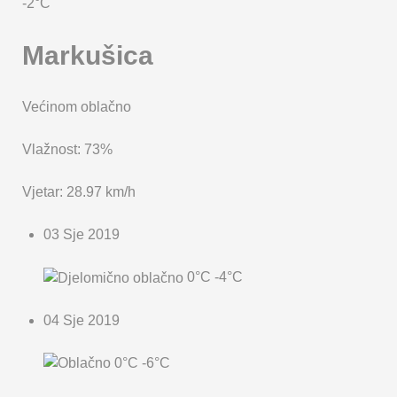
-2°C
Markušica
Većinom oblačno
Vlažnost: 73%
Vjetar: 28.97 km/h
03 Sje 2019
0°C
-4°C
04 Sje 2019
0°C
-6°C