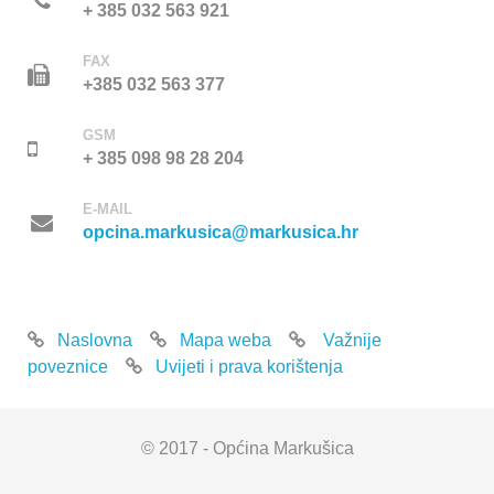
+ 385 032 563 921
FAX
+385 032 563 377
GSM
+ 385 098 98 28 204
E-MAIL
opcina.markusica@markusica.hr
Naslovna
Mapa weba
Važnije
poveznice
Uvijeti i prava korištenja
© 2017 - Općina Markušica