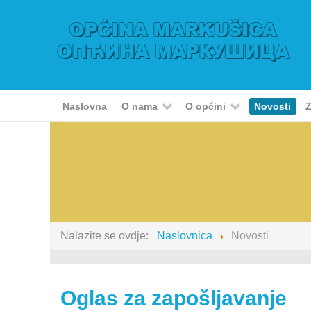
Naslovna
O nama
O općini
Novosti
Z
Nalazite se ovdje:
Naslovnica
Novosti
Oglas za zapošljavanje