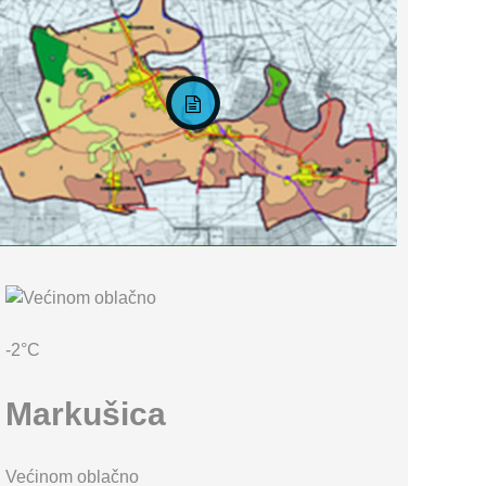
KARTA OPĆINE MARKUŠICA
-2°C
Markušica
Većinom oblačno