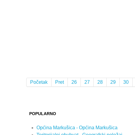
Početak
Pret
26
27
28
29
30
POPULARNO
Općina Markušica - Općina Markušica
Teritorijalni obuhvat - Geografski položaj