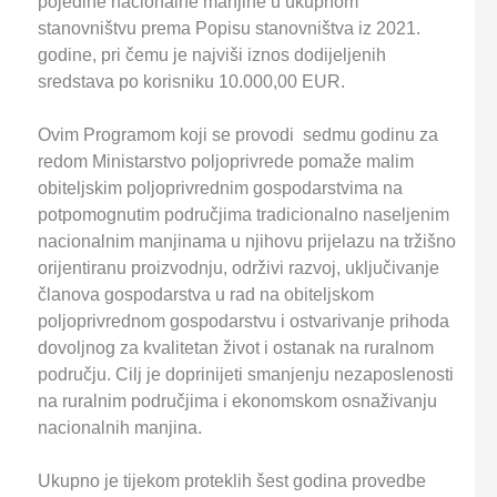
pojedine nacionalne manjine u ukupnom
stanovništvu prema Popisu stanovništva iz 2021.
godine, pri čemu je najviši iznos dodijeljenih
sredstava po korisniku 10.000,00 EUR.
Ovim Programom koji se provodi sedmu godinu za
redom Ministarstvo poljoprivrede pomaže malim
obiteljskim poljoprivrednim gospodarstvima na
potpomognutim područjima tradicionalno naseljenim
nacionalnim manjinama u njihovu prijelazu na tržišno
orijentiranu proizvodnju, održivi razvoj, uključivanje
članova gospodarstva u rad na obiteljskom
poljoprivrednom gospodarstvu i ostvarivanje prihoda
dovoljnog za kvalitetan život i ostanak na ruralnom
području. Cilj je doprinijeti smanjenju nezaposlenosti
na ruralnim područjima i ekonomskom osnaživanju
nacionalnih manjina.
Ukupno je tijekom proteklih šest godina provedbe