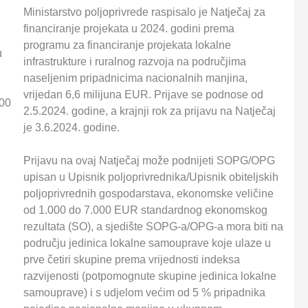
Ministarstvo poljoprivrede raspisalo je Natječaj za
financiranje projekata u 2024. godini prema
programu za financiranje projekata lokalne
u
infrastrukture i ruralnog razvoja na područjima
naseljenim pripadnicima nacionalnih manjina,
u
vrijedan 6,6 milijuna EUR. Prijave se podnose od
,00
2.5.2024. godine, a krajnji rok za prijavu na Natječaj
je 3.6.2024. godine.
Prijavu na ovaj Natječaj može podnijeti SOPG/OPG
upisan u Upisnik poljoprivrednika/Upisnik obiteljskih
poljoprivrednih gospodarstava, ekonomske veličine
od 1.000 do 7.000 EUR standardnog ekonomskog
rezultata (SO), a sjedište SOPG-a/OPG-a mora biti na
području jedinica lokalne samouprave koje ulaze u
prve četiri skupine prema vrijednosti indeksa
razvijenosti (potpomognute skupine jedinica lokalne
samouprave) i s udjelom većim od 5 % pripadnika