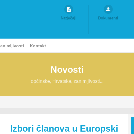
Natječaji
Dokumenti
animljivosti
Kontakt
Novosti
općinske, Hrvatska, zanimljivosti...
Izbori članova u Europski