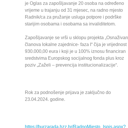
je Oglas za zapošljavanje 20 osoba na određeno
vrijeme u trajanju od 31 mjesec, na radno mjesto
Radnik/ca za pružanje usluga potpore i podrške
starijim osobama i osobama sa invaliditetom.
Zapošljavanje se vrši u sklopu projekta „Osnaživan
članova lokalne zajednice- faza I“ čija je vrijednost
930.000,00 eura i koji je u 100% iznosu financiran
sredstvima Europskog socijalnog fonda plus kroz
poziv „Zaželi – prevencija institucionalizacije“.
Rok za podnošenje prijava je zaključno do
23.04.2024. godine.
https://burzarada.hzz.hr/RadnoMjesto_Ispis.aspx?