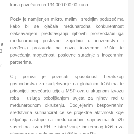
kuna povećana na 134.000.000,00 kuna.
Poziv je namijenjen mikro, malim i srednjim poduzećima
kako bi se ojačala međunarodna konkurentnost
olakšavanjem predstavljanja njihovih proizvoda/usluga
međunarodnoj poslovnoj zajednici u inozemstvu i
na
uvođenja proizvoda na novo, inozemno tržište te
13
povećanja mogućnosti poslovne suradnje s inozemnim
partnerima.
r
Cilj poziva je povećati sposobnost hrvatskog
gospodarstva za sudjelovanje na globalnim tržištima te
pridonijeti povećanju udjela MSP-ova u ukupnom izvozu
roba i usluga poboljšanjem uvjeta za njihov rad u
međunarodnom okruženju. Dodijeljenim bespovratnim
sredstvima sufinancirat će se projektne aktivnosti koje
uključuju nastupe na međunarodnim sajmovima ili b2b
susretima izvan RH te istraživanje inozemnog tržišta za