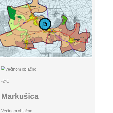
KARTA OPĆINE MARKUŠICA
-2°C
Markušica
Većinom oblačno