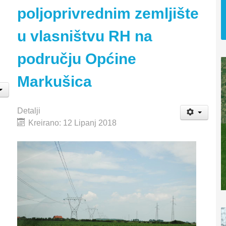
poljoprivrednim zemljište
u vlasništvu RH na
području Općine
Markušica
Detalji
Kreirano: 12 Lipanj 2018