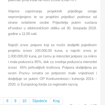
plasman proizvoda na novo tržište izvan RH.
Vrijeme zaprimanja projektnih prijedloga ostaje
nepromijenjeno te se projektni prijedlozi podnose od
strane ovlaštene osobe Prijavitelja putem sustava
eFondovi u elektroničkom obliku od 30. listopada 2018.
godine u 11:00 sati.
Najniži iznos potpore koji se može dodijeliti pojedinom
projektu iznosi 100.000,00 kuna, a najviši iznos je
1.000.000,00 kuna, pri čemu je intenzitet potpore za mikro
i mala poduzeća 85%, dok za srednja poduzeća intenzitet
iznosi 65% prihvatljivih troškova. Potpora dodijeljena po
ovom Pozivu smatra se potporom male vrijednosti i
dodjeljuje se putem OP Konkurentnost i kohezija 2014. -
2020. iz Europskog fonda za regionalni razvoj.
7
8
9
10
Sljedeće
Kraj