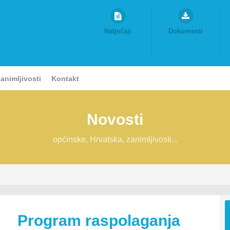
Natječaji
Dokumenti
animljivosti
Kontakt
Novosti
općinske, Hrvatska, zanimljivosti...
Program raspolaganja