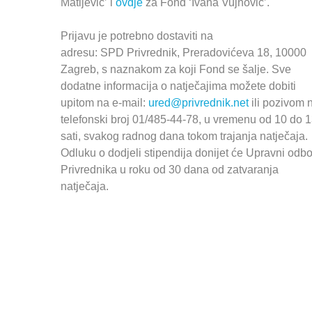
Matijević’ i
ovdje
za Fond ‘Ivana Vujnović’.
Prijavu je potrebno dostaviti na
adresu:
SPD
Privrednik, Preradovićeva 18, 10000
Zagreb, s naznakom za koji Fond se šalje. Sve
dodatne informacija o natječajima možete dobiti
upitom na e-mail:
ured@privrednik.net
ili pozivom 
telefonski broj 01/485-44-78, u vremenu od 10 do 
sati, svakog radnog dana tokom trajanja natječaja.
Odluku o dodjeli stipendija donijet će Upravni odbo
Privrednika u roku od 30 dana od zatvaranja
natječaja.