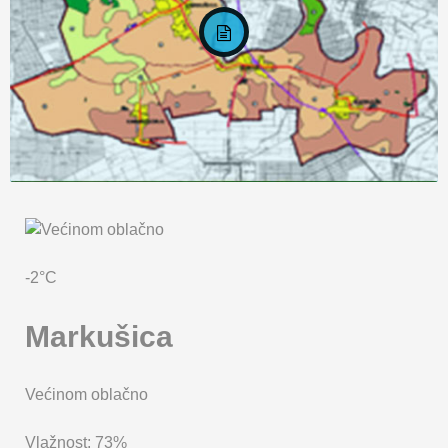
KARTA OPĆINE MARKUŠICA
-2°C
Markušica
Većinom oblačno
Vlažnost: 73%