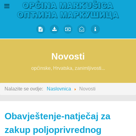
Novosti
općinske, Hrvatska, zanimljivosti...
Nalazite se ovdje:
Naslovnica
Novosti
Obavještenje-natječaj za
zakup poljoprivrednog