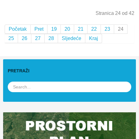
Stranica 24 od 42
Početak
Pret
19
20
21
22
23
24
25
26
27
28
Sljedeće
Kraj
PRETRAŽI