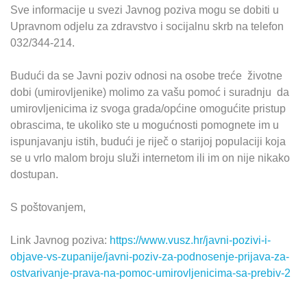
Sve informacije u svezi Javnog poziva mogu se dobiti u
Upravnom odjelu za zdravstvo i socijalnu skrb na telefon
032/344-214.
Budući da se Javni poziv odnosi na osobe treće životne
dobi (umirovljenike) molimo za vašu pomoć i suradnju da
umirovljenicima iz svoga grada/općine omogućite pristup
obrascima, te ukoliko ste u mogućnosti pomognete im u
ispunjavanju istih, budući je riječ o starijoj populaciji koja
se u vrlo malom broju služi internetom ili im on nije nikako
dostupan.
S poštovanjem,
Link Javnog poziva:
https://www.vusz.hr/javni-pozivi-i-
objave-vs-zupanije/javni-poziv-za-podnosenje-prijava-za-
ostvarivanje-prava-na-pomoc-umirovljenicima-sa-prebiv-2