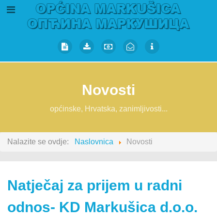
Novosti
općinske, Hrvatska, zanimljivosti...
Nalazite se ovdje:
Naslovnica
Novosti
Natječaj za prijem u radni
odnos- KD Markušica d.o.o.