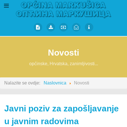
Novosti
općinske, Hrvatska, zanimljivosti...
Nalazite se ovdje:
Naslovnica
Novosti
Javni poziv za zapošljavanje
u javnim radovima