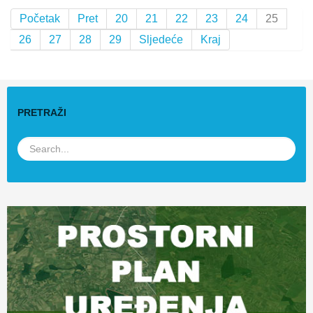
Početak
Pret
20
21
22
23
24
25
26
27
28
29
Sljedeće
Kraj
PRETRAŽI