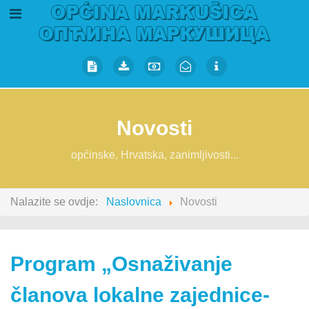
Novosti
općinske, Hrvatska, zanimljivosti...
Nalazite se ovdje:
Naslovnica
Novosti
Program „Osnaživanje
članova lokalne zajednice-