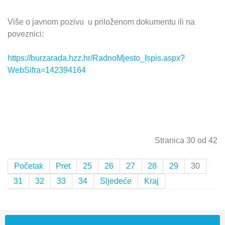
Više o javnom pozivu u priloženom dokumentu ili na
poveznici:
https://burzarada.hzz.hr/RadnoMjesto_Ispis.aspx?
WebSifra=142394164
Stranica 30 od 42
Početak
Pret
25
26
27
28
29
30
31
32
33
34
Sljedeće
Kraj