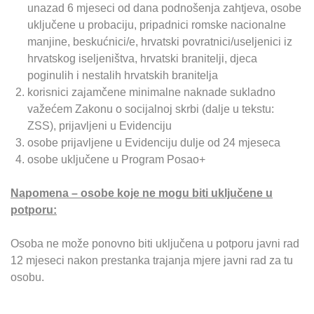
unazad 6 mjeseci od dana podnošenja zahtjeva, osobe
uključene u probaciju, pripadnici romske nacionalne
manjine, beskućnici/e, hrvatski povratnici/useljenici iz
hrvatskog iseljeništva, hrvatski branitelji, djeca
poginulih i nestalih hrvatskih branitelja
korisnici zajamčene minimalne naknade sukladno
važećem Zakonu o socijalnoj skrbi (dalje u tekstu:
ZSS), prijavljeni u Evidenciju
osobe prijavljene u Evidenciju dulje od 24 mjeseca
osobe uključene u Program Posao+
Napomena – osobe koje ne mogu biti uključene u
potporu:
Osoba ne može ponovno biti uključena u potporu javni rad
12 mjeseci nakon prestanka trajanja mjere javni rad za tu
osobu.