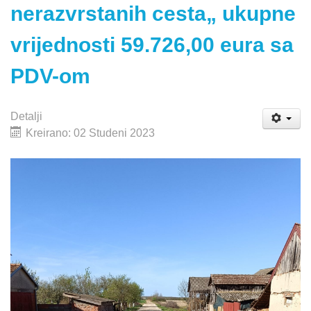
nerazvrstanih cesta„ ukupne
vrijednosti 59.726,00 eura sa
PDV-om
Detalji
Kreirano: 02 Studeni 2023