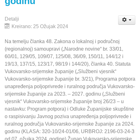
godinu
Detalji
Kreirano: 25 Ožujak 2024
Na temelju članka 48. Zakona o lokalnoj i područnoj
(regionalnoj) samoupravi („Narodne novine“ br. 33/01,
60/01, 129/05, 109/07, 125/08, 36/09, 150/11, 144/12 i
19/13, 137/15, 123/17, 98/19 i 144/20), članka 40. Statuta
Vukovarsko-srijemske županije („Službeni vjesnik“
Vukovarsko-srijemske županije br. 3/21), Programa potpora
unapređenja poljoprivrede i ruralnog područja Vukovarsko-
srijemske županije za 2023. – 2027. godinu („Službeni
vjesnik“ Vukovarsko-srijemske županije broj 26/23 – u
nastavku: Program potpora) i Odluke Županijske skupštine
o raspisivanju Javnog poziva unapređenja poljoprivrede i
ruralnog područja Vukovarsko-srijemske županije za 2024.
godinu (KLASA: 320-10/24-01/06, URBROJ: 2196-03-24-3
od 07. ožujka 2024. godine) Župan Vukovarsko-srijemske