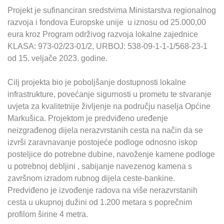
Projekt je sufinanciran sredstvima Ministarstva regionalnog
razvoja i fondova Europske unije u iznosu od 25.000,00
eura kroz Program održivog razvoja lokalne zajednice
KLASA: 973-02/23-01/2, URBOJ: 538-09-1-1-1/568-23-1
od 15. veljače 2023. godine.
Cilj projekta bio je poboljšanje dostupnosti lokalne
infrastrukture, povećanje sigurnosti u prometu te stvaranje
uvjeta za kvalitetnije življenje na području naselja Općine
Markušica. Projektom je predviđeno uređenje
neizgrađenog dijela nerazvrstanih cesta na način da se
izvrši zaravnavanje postojeće podloge odnosno iskop
posteljice do potrebne dubine, navoženje kamene podloge
u potrebnoj debljini , sabijanje navezenog kamena s
završnom izradom rubnog dijela ceste-bankine.
Predviđeno je izvođenje radova na više nerazvrstanih
cesta u ukupnoj dužini od 1.200 metara s poprečnim
profilom širine 4 metra.