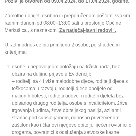
Poziv je otvoren od 09.04.2024. do 17.04.2024. godine.
Zamolbe donijeti osobno ili preporučenom poštom, svakim
radnim danom od 08:00–13:00 sati u prostorije Općine
Markušica , s naznakom „
Za natječaj-javni radovi“.
U radni odnos će biti primljeno 2 osobe, po slijedećim
kriterijima:
osobe u nepovoljnom položaju na tržištu rada, bez
obzira na duljinu prijave u Evidenciji:
– roditelji sa 4 i više malodobne djece, roditelji djece s
teškoćama u razvoju, roditelji djece oboljele od
malignih bolesti, roditelji udovci i roditelji djeteta bez
upisanog drugog roditelja, osobe s invaliditetom, žrtve
trgovanja ljudima, žrtve obiteljskog nasilja, azilant i
stranac pod supsidijarnom, odnosno privremenom
zaštitom kao i članovi njegove obitelji, liječeni ovisnici o
drogama, povratnici s odsluženja zatvorske kazne