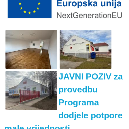
JAVNI POZIV za
provedbu
Programa
dodjele potpore
male vrijednosti