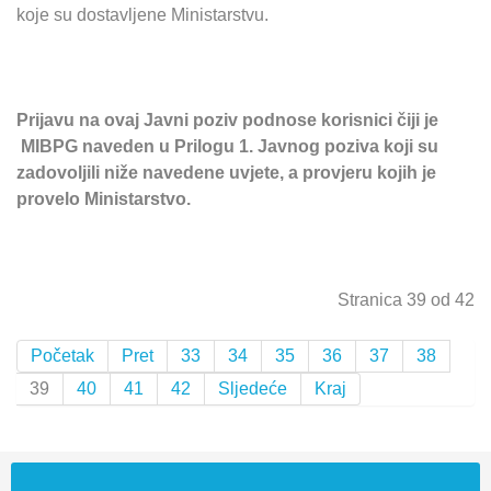
koje su dostavljene Ministarstvu.
Prijavu na ovaj Javni poziv podnose korisnici čiji je
MIBPG naveden u Prilogu 1. Javnog poziva koji su
zadovoljili niže navedene uvjete, a provjeru kojih je
provelo Ministarstvo.
Stranica 39 od 42
Početak
Pret
33
34
35
36
37
38
39
40
41
42
Sljedeće
Kraj