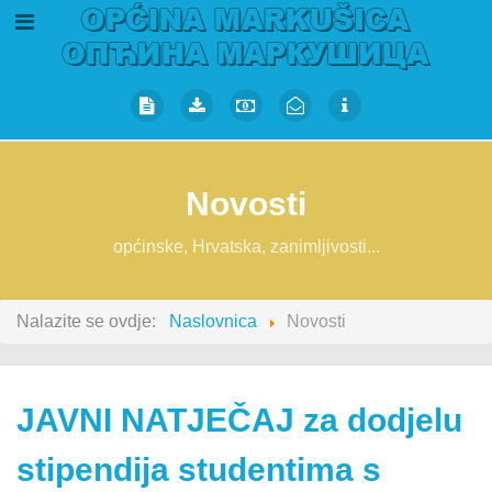
Novosti
općinske, Hrvatska, zanimljivosti...
Nalazite se ovdje:
Naslovnica
Novosti
JAVNI NATJEČAJ za dodjelu
stipendija studentima s