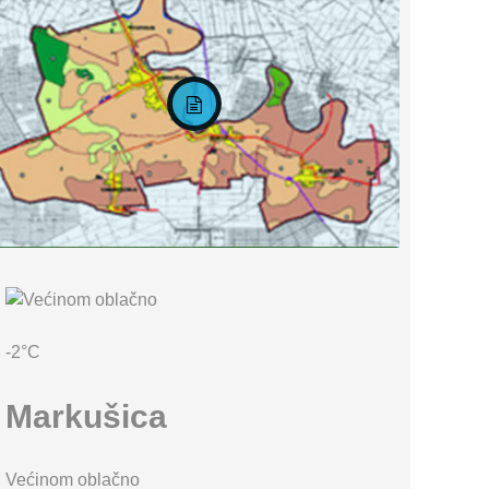
KARTA OPĆINE MARKUŠICA
-2°C
Markušica
Većinom oblačno