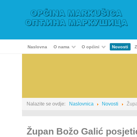
Naslovna
O nama
O općini
Novosti
Z
Nalazite se ovdje:
Naslovnica
Novosti
Župa
Župan Božo Galić posjet