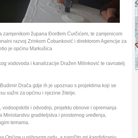
 sa zamjenikom župana Đorđem Ćurčićem, te zamjenicom
onalni razvoj Zrinkom Čobanković i direktorom Agencije za
etio je općinu Markušica
og vodovoda i kanalizacije Dražen Milinković te ravnatelj
Budimir Drača gdje ih je upoznao s projektima koji se
su važni za općinu i njezine žitelje.
, vodoopskrbi i odvodnji, projektu obnove i opremanja
 Ministarstvu graditeljstva i prostornog uređenja,
drugim temama.
a Općine u njihovom radu, a naročito pri kandidiranju