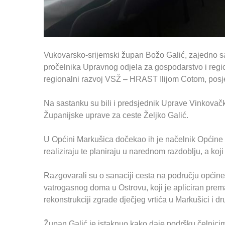
Vukovarsko-srijemski župan Božo Galić, zajedno
pročelnika Upravnog odjela za gospodarstvo i regi
regionalni razvoj VSŽ – HRAST Ilijom Cotom, posj
Na sastanku su bili i predsjednik Uprave Vinkovačk
Županijske uprave za ceste Željko Galić.
U Općini Markušica dočekao ih je načelnik Općine 
realiziraju te planiraju u narednom razdoblju, a koji 
Razgovarali su o sanaciji cesta na području općine
vatrogasnog doma u Ostrovu, koji je apliciran prema
rekonstrukciji zgrade dječjeg vrtića u Markušici i 
Župan Galić je istaknuo kako daje podršku čelnicim