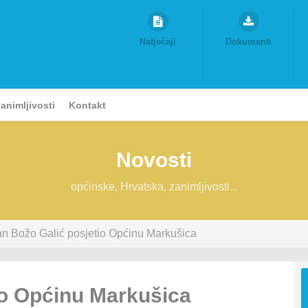
Natječaji
Dokumenti
animljivosti
Kontakt
Novosti
općinske, Hrvatska, zanimljivosti...
n Božo Galić posjetio Općinu Markušica
io Općinu Markušica