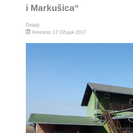
i Markušica“
Detalji
Kreirano: 17 Ožujak 2017