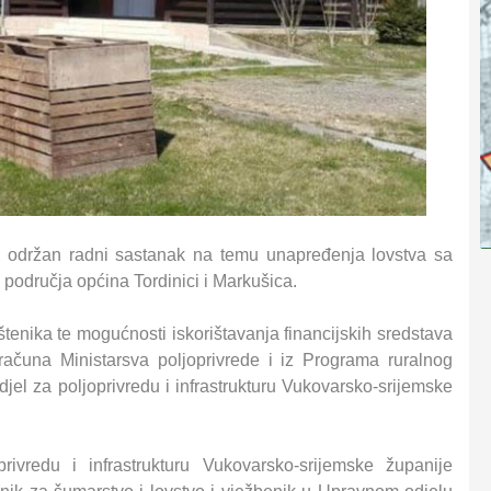
 održan radni sastanak na temu unapređenja lovstva sa
područja općina Tordinici i Markušica.
tenika te mogućnosti iskorištavanja financijskih sredstava
računa Ministarsva poljoprivrede i iz Programa ruralnog
 odjel za poljoprivredu i infrastrukturu Vukovarsko-srijemske
ivredu i infrastrukturu Vukovarsko-srijemske županije