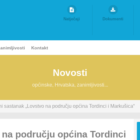
Natječaji
Dokumenti
animljivosti
Kontakt
Novosti
općinske, Hrvatska, zanimljivosti...
i sastanak „Lovstvo na području općina Tordinci i Markušica“
na području općina Tordinci