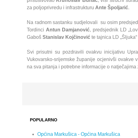
prisustvovao
Krunoslav Buhač
, viši stručni sur
za poljoprivredu i infrastrukturu
Ante Špoljarić
.
Na radnom sastanku sudjelovali su osim predsjed
Tordinci
Antun Damjanović
, predsjednik LD „Lo
Gaboš
Stanislav Kojčinović
te tajnica LD „Šljuka
Svi prisutni su pozdravili ovakvu inicijativu Upr
Vukovarsko-srijemske županije ocjenivši ovakve vr
na sva pitanja i potrebne informacije o natječajima 
POPULARNO
Općina Markušica - Općina Markušica