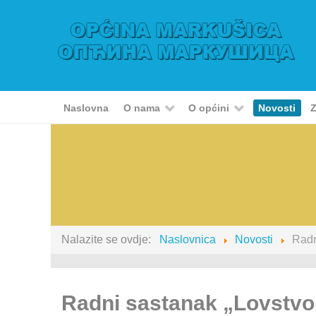
Naslovna
O nama
O općini
Novosti
Z
Nalazite se ovdje:
Naslovnica
Novosti
Radn
Radni sastanak „Lovstvo 