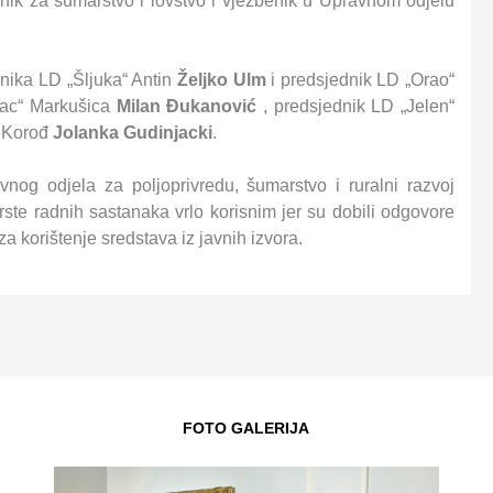
adnik za šumarstvo i lovstvo i vježbenik u Upravnom odjelu
nika LD „Šljuka“ Antin
Željko Ulm
i predsjednik LD „Orao“
vac“ Markušica
Milan Đukanović
, predsjednik LD „Jelen“
“ Korođ
Jolanka Gudinjacki
.
avnog odjela za poljoprivredu, šumarstvo i ruralni razvoj
ste radnih sastanaka vrlo korisnim jer su dobili odgovore
za korištenje sredstava iz javnih izvora.
FOTO GALERIJA