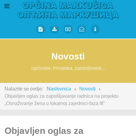
Novosti
općinske, Hrvatska, zanimljivosti...
Nalazite se ovdje:
Naslovnica
Novosti
Objavljen oglas za zapošljavanje radnica na projektu
„Osnaživanje žena u lokalnoj zajednici-faza III“
Objavljen oglas za