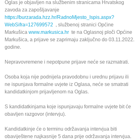
Oglas je objavljen na službenim stranicama Hrvatskog
zavoda za zapošljavanje
https://burzarada.hzz.hr/RadnoMjesto_Ispis.aspx?
WebSifra=127699572
, službenoj stranici Općine
Markušica
www.markusica.hr
te na Oglasnoj ploči Općine
Markušica, a prijave se zaprimaju zaključno do 03.11.2022.
godine.
Nepravovremene i nepotpune prijave neće se razmatrati.
Osoba koja nije podnijela pravodobnu i urednu prijavu ili
ne ispunjava formalne uvjete iz Oglasa, neće se smatrati
kandidatkinjom prijavljenom na Oglas.
S kandidatkinjama koje ispunjavaju formalne uvjete bit će
obavljen razgovor (intervju).
Kandidatkinje će o terminu održavanja intervjua biti
obaviještene najkasnije 5 dana prije održavanja intervjua.