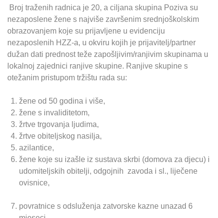
Broj traženih radnica je 20, a ciljana skupina Poziva su
nezaposlene žene s najviše završenim srednjoškolskim
obrazovanjem koje su prijavljene u evidenciju
nezaposlenih HZZ-a, u okviru kojih je prijavitelj/partner
dužan dati prednost teže zapošljivim/ranjivim skupinama u
lokalnoj zajednici ranjive skupine. Ranjive skupine s
otežanim pristupom tržištu rada su:
žene od 50 godina i više,
žene s invaliditetom,
žrtve trgovanja ljudima,
žrtve obiteljskog nasilja,
azilantice,
žene koje su izašle iz sustava skrbi (domova za djecu) i
udomiteljskih obitelji, odgojnih zavoda i sl., liječene
ovisnice,
povratnice s odsluženja zatvorske kazne unazad 6
mjeseci,