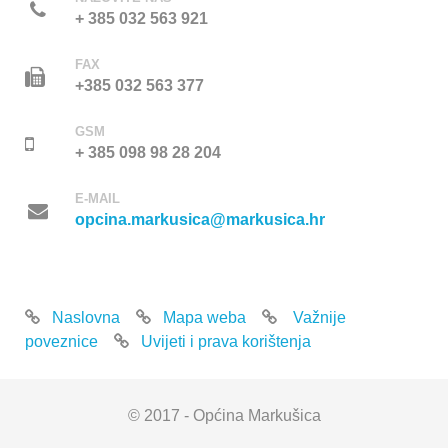
+ 385 032 563 921
FAX
+385 032 563 377
GSM
+ 385 098 98 28 204
E-MAIL
opcina.markusica@markusica.hr
Naslovna
Mapa weba
Važnije
poveznice
Uvijeti i prava korištenja
© 2017 - Općina Markušica