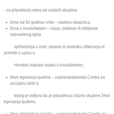
- za pripadnost nekoj od ranjivih skupina:
žene od 50 godina i više – osobna iskaznica,
žene s invaliditetom – nalaz, rješenje ili mišljenje
relevantnog tijela
vještačenja o vrsti, stupnju ili postotku oštećenja ili
potvrde o upisu u
Hrvatski registar osoba s invaliditetom,
žrtve trgovanja ljudima – uvjerenje/potvrda Centra za
socijalnu skrb iz
kojeg je vidljivo da je pripadnica ciljane skupine žrtva
trgovanja ljudima,
žrtve obiteljskog nasilja – uvjerenje/potvrda Centra za