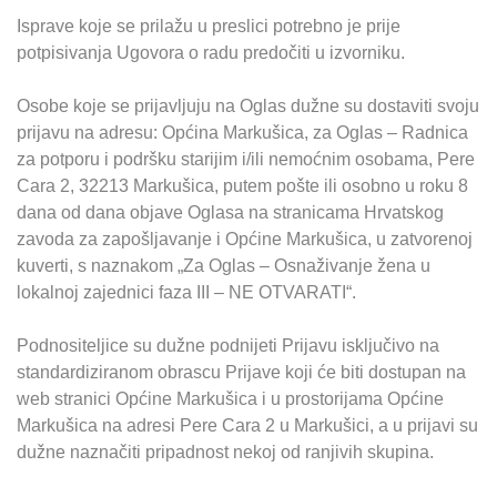
Isprave koje se prilažu u preslici potrebno je prije
potpisivanja Ugovora o radu predočiti u izvorniku.
Osobe koje se prijavljuju na Oglas dužne su dostaviti svoju
prijavu na adresu: Općina Markušica, za Oglas – Radnica
za potporu i podršku starijim i/ili nemoćnim osobama, Pere
Cara 2, 32213 Markušica, putem pošte ili osobno u roku 8
dana od dana objave Oglasa na stranicama Hrvatskog
zavoda za zapošljavanje i Općine Markušica, u zatvorenoj
kuverti, s naznakom „Za Oglas – Osnaživanje žena u
lokalnoj zajednici faza III – NE OTVARATI“.
Podnositeljice su dužne podnijeti Prijavu isključivo na
standardiziranom obrascu Prijave koji će biti dostupan na
web stranici Općine Markušica i u prostorijama Općine
Markušica na adresi Pere Cara 2 u Markušici, a u prijavi su
dužne naznačiti pripadnost nekoj od ranjivih skupina.