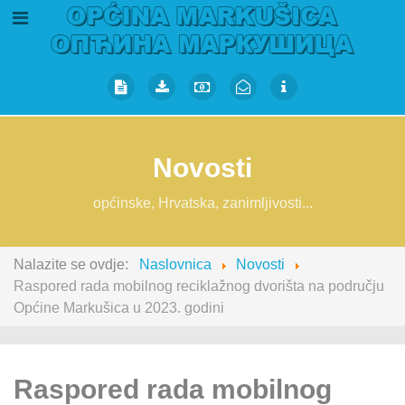
Novosti
općinske, Hrvatska, zanimljivosti...
Nalazite se ovdje:
Naslovnica
Novosti
Raspored rada mobilnog reciklažnog dvorišta na području
Općine Markušica u 2023. godini
Raspored rada mobilnog