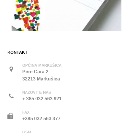
KONTAKT
OPĆINA MARKUŠICA
Pere Cara 2
32213 Markušica
NAZOVITE NAS
+ 385 032 563 921
FAX
+385 032 563 377
GSM