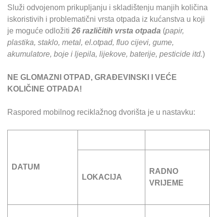
Služi odvojenom prikupljanju i skladištenju manjih količina
iskoristivih i problematični vrsta otpada iz kućanstva u koji
je moguće odložiti
26 različitih vrsta otpada
(
papir,
plastika, staklo, metal, el.otpad, fluo cijevi, gume,
akumulatore, boje i ljepila, lijekove, baterije, pesticide itd.
)
NE GLOMAZNI OTPAD, GRAĐEVINSKI I VEĆE
KOLIČINE OTPADA!
Raspored mobilnog reciklažnog dvorišta je u nastavku:
DATUM
RADNO
LOKACIJA
VRIJEME