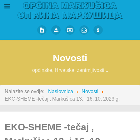
Novosti
općinske, Hrvatska, zanimljivosti...
Nalazite se ovdje:
Naslovnica
Novosti
EKO-SHEME -tečaj , Markušica 13. i 16. 10. 2023.g.
EKO-SHEME -tečaj ,