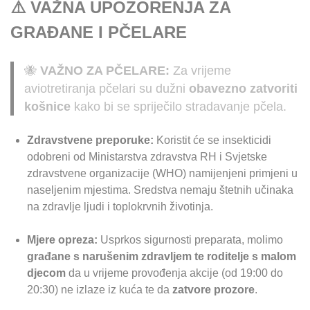
⚠️ VAŽNA UPOZORENJA ZA
GRAĐANE I PČELARE
🐝
VAŽNO ZA PČELARE:
Za vrijeme
aviotretiranja pčelari su dužni
obavezno zatvoriti
košnice
kako bi se spriječilo stradavanje pčela.
Zdravstvene preporuke:
Koristit će se insekticidi
odobreni od Ministarstva zdravstva RH i Svjetske
zdravstvene organizacije (WHO) namijenjeni primjeni u
naseljenim mjestima. Sredstva nemaju štetnih učinaka
na zdravlje ljudi i toplokrvnih životinja.
Mjere opreza:
Usprkos sigurnosti preparata, molimo
građane s narušenim zdravljem te roditelje s malom
djecom
da u vrijeme provođenja akcije (od 19:00 do
20:30) ne izlaze iz kuća te da
zatvore prozore
.