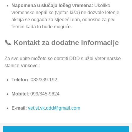
Napomena u slučaju lošeg vremena:
Ukoliko
vremenske neprilike (vjetar, kiša) ne dozvole letenje,
akcija se odgađa za sljedeći dan, odnosno za prvi
termin kada to bude moguće.
📞 Kontakt za dodatne informacije
Za sve upite možete se obratiti DDD službi Veterinarske
stanice Vinkovci:
Telefon:
032/339-192
Mobitel:
099/345-9624
E-mail:
vet.st.vk.ddd@gmail.com