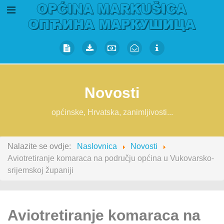
Novosti
općinske, Hrvatska, zanimljivosti...
Nalazite se ovdje:
Naslovnica
Novosti
Aviotretiranje komaraca na području općina u Vukovarsko-
srijemskoj županiji
Aviotretiranje komaraca na