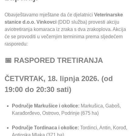
Obavještavamo mještane da će djelatnici
Veterinarske
stanice d.o.o. Vinkovci
(DDD služba) provesti akciju
aviotretiranja komaraca iz zraka s dva zrakoplova. Akcija
će se provoditi u večernjim terminima prema sljedećem
rasporedu:
📅 RASPORED TRETIRANJA
ČETVRTAK, 18. lipnja 2026. (od
19:00 do 20:30 sati)
Područje Markušice i okolice:
Markušica, Gaboš,
Karađorđevo, Ostrovo, Podrinje (675 ha)
Područje Tordinaca i okolice:
Tordinci, Antin, Korođ,
Antinska Mlaka (371 ha)