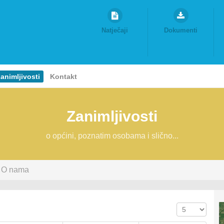
Natječaji
Dokumenti
animljivosti
Kontakt
Zanimljivosti
o općini, poznatim osobama i slično...
O nama
Prikaz #