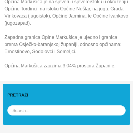
Općina Markušica je na sjeveru i sjeveroistoku u okruženju
Općine Tordinci, na istoku Općine Nuštar, na jugu, Grada
Vinkovaca (jugoistok), Općine Jarmina, te Općine Ivankovo
(jugozapad).
Zapadna granica Opine Markušica je ujedno i granica
prema Osječko-baranjskoj županiji, odnosno općinama:
Ernestinovo, Šodolovci i Semeljci.
Općina Markušica zauzima 3,04% prostora Županije.
PRETRAŽI