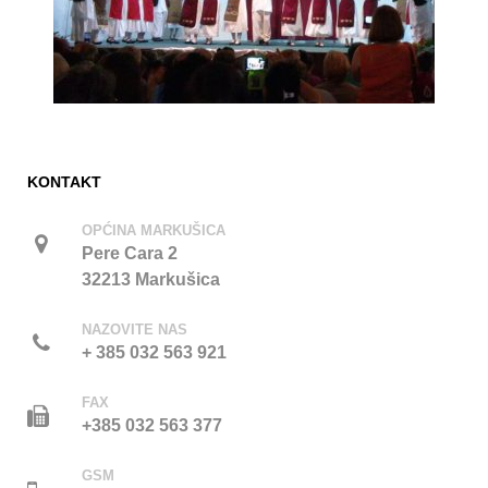
KONTAKT
OPĆINA MARKUŠICA
Pere Cara 2
32213 Markušica
NAZOVITE NAS
+ 385 032 563 921
FAX
+385 032 563 377
GSM