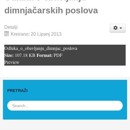
dimnjačarskih poslova
Detalji
Kreirano: 20 Lipanj 2013
Odluka_o_obavljanju_dimnjac_poslova
Size:
Format:
107.18 KB
PDF
Preview
PRETRAŽI