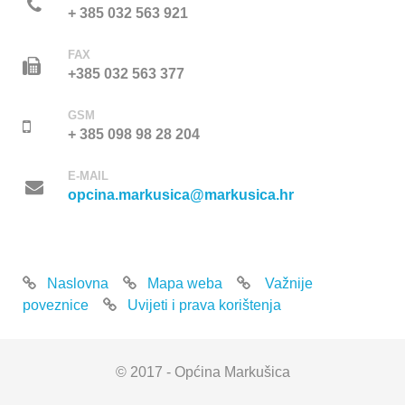
+ 385 032 563 921
FAX
+385 032 563 377
GSM
+ 385 098 98 28 204
E-MAIL
opcina.markusica@markusica.hr
Naslovna
Mapa weba
Važnije
poveznice
Uvijeti i prava korištenja
© 2017 - Općina Markušica