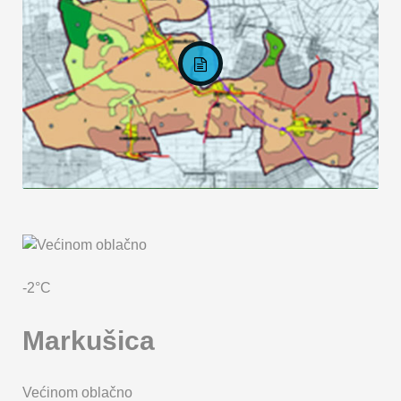
KARTA OPĆINE MARKUŠICA
-2°C
Markušica
Većinom oblačno