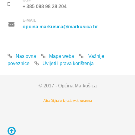
GSM
+ 385 098 98 28 204
E-MAIL
opcina.markusica@markusica.hr
Naslovna
Mapa weba
Važnije
poveznice
Uvijeti i prava korištenja
© 2017 - Općina Markušica
Alba Digital
//
Izrada web stranica