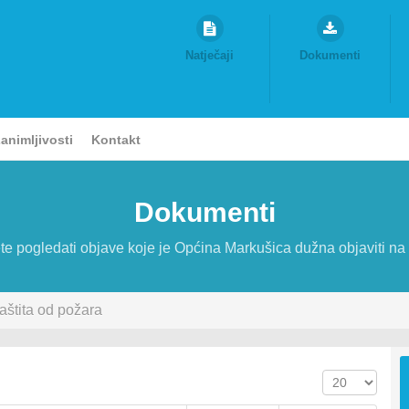
Natječaji
Dokumenti
animljivosti
Kontakt
Dokumenti
e pogledati objave koje je Općina Markušica dužna objaviti na 
aštita od požara
Prikaz #