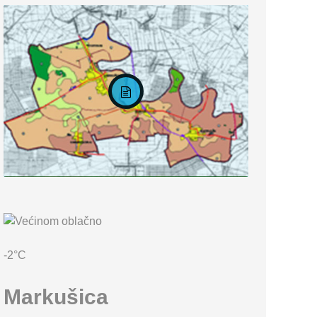
KARTA OPĆINE MARKUŠICA
-2°C
Markušica