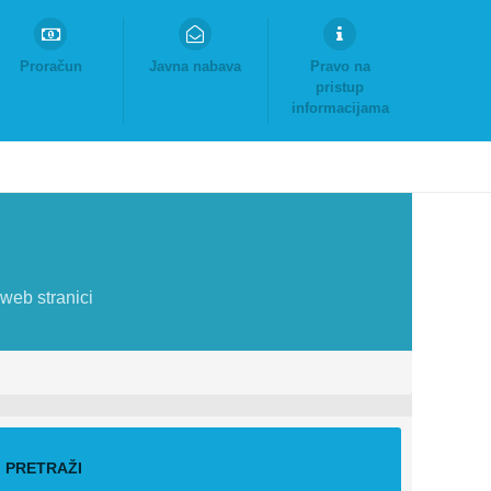
Proračun
Javna nabava
Pravo na
pristup
informacijama
web stranici
PRETRAŽI