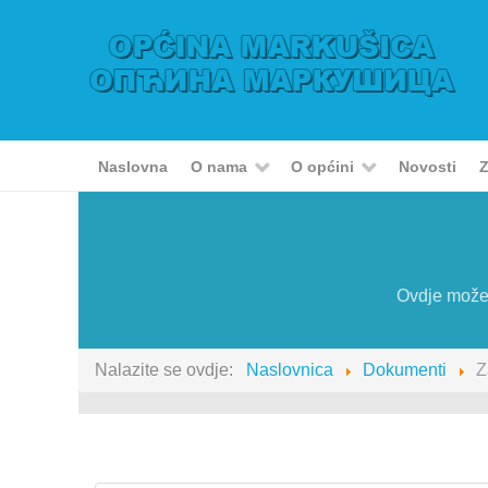
Naslovna
O nama
O općini
Novosti
Z
Ovdje možet
Nalazite se ovdje:
Naslovnica
Dokumenti
Z