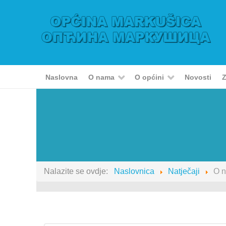
Naslovna
O nama
O općini
Novosti
Z
Nalazite se ovdje:
Naslovnica
Natječaji
O 