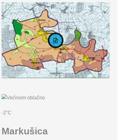
KARTA OPĆINE MARKUŠICA
-2°C
Markušica