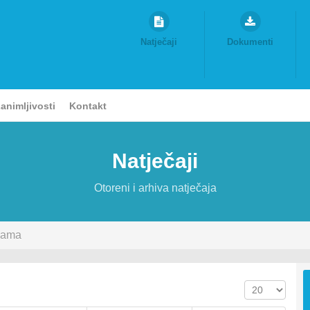
Natječaji
Dokumenti
animljivosti
Kontakt
Natječaji
Otoreni i arhiva natječaja
nama
Prikaz #