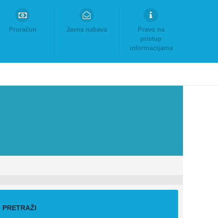
Proračun
Javna nabava
Pravo na
pristup
informacijama
PRETRAŽI