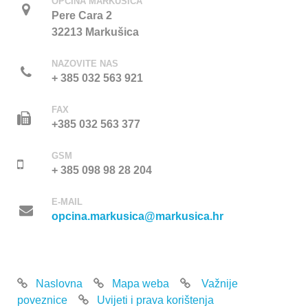
OPĆINA MARKUŠICA
Pere Cara 2
32213 Markušica
NAZOVITE NAS
+ 385 032 563 921
FAX
+385 032 563 377
GSM
+ 385 098 98 28 204
E-MAIL
opcina.markusica@markusica.hr
Naslovna
Mapa weba
Važnije
poveznice
Uvijeti i prava korištenja