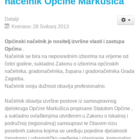
načelnik Općine Markušica
Detalji
Kreirano: 28 Svibanj 2013
Općinski načelnik je nositelj izvršne vlasti i zastupa
Općinu .
Načelnik se bira na neposrednim izborima na vrijeme od
četiri godine, sukladno Zakonu o izborima općinskih
načelnika, gradonačelnika, župana i gradonačelnika Grada
Zagreba.
Načelnik svoju dužnost obavlja profesionalno.
Načelnik obavlja izvršne poslove iz samoupravnog
djelokruga Općine Markušica propisane Statutom Općine ,
a sukladno ovlaštenjima utvrđenim u Zakonu o lokalnoj i
područnoj (regionalnoj) samoupravi te čitavom nizu
posebnih zakona kojima se uređuju pojedine djelatnosti
(prostorno i urbanističko uređenje i planiranje, komunalno