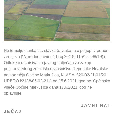
Na temelju članka 31. stavka 5. Zakona o poljoprivrednom
zemljištu ("Narodne novine", broj 20/18, 115/18 i 98/19) i
Odluke o raspisivanju javnog natječaja za zakup
poljoprivrednog zemljišta u vlasništvu Republike Hrvatske
na području Općine Markušica, KLASA: 320-02/21-01/20
URBROJ:2188/05-02-21-1 od 15.6.2021. godine Općinsko
vijeće Općine Markušica dana 17.6.2021. godine
objavljuje
J A V N I N A T
J E Č A J