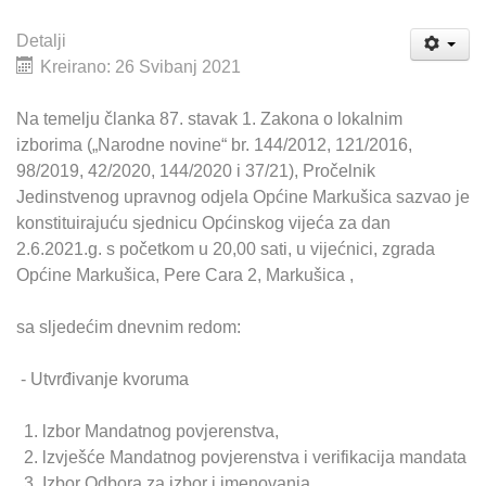
Detalji
Kreirano: 26 Svibanj 2021
Na temelju članka 87. stavak 1. Zakona o lokalnim
izborima („Narodne novine“ br. 144/2012, 121/2016,
98/2019, 42/2020, 144/2020 i 37/21), Pročelnik
Jedinstvenog upravnog odjela Općine Markušica sazvao je
konstituirajuću sjednicu Općinskog vijeća za dan
2.6.2021.g. s početkom u 20,00 sati,
u vijećnici, zgrada
Općine Markušica, Pere Cara 2, Markušica ,
sa sljedećim dnevnim redom:
- Utvrđivanje kvoruma
lzbor Mandatnog povjerenstva,
lzvješće Mandatnog povjerenstva i verifikacija mandata
Izbor Odbora za izbor i imenovanja,