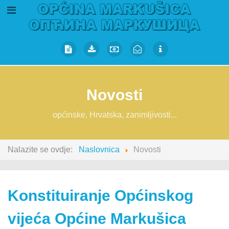
Novosti
općinske, Hrvatska, zanimljivosti...
Nalazite se ovdje:
Naslovnica
Novosti
Konstituiranje Općinskog
vijeća Općine Markušica