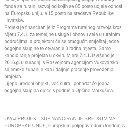
fonda za ruralni razvoj od kojih se 85 posto udjela odnosi
na Europsku uniju, a 15 posto na sredstva Republike
Hrvatske.
Projekt je financiran je iz Programa ruralnog razvoja kroz
Mjeru 7.4.1. za temeljne usluge i obnovu sela u ruralnim
područjima, a projektom će se omogućiti smještaj jedne
odgojne skupine te otvaranje 3 radna mjesta. Samo
kandidiranje projekta u okviru Mjere 7.4.1. izvršeno je
2016.g. u suradnji s Razvojnom agencijom Vukovarsko-
srijemske županije kao i daljnje praćenje provođenja
projekta.
Lijepo uređeni objekt , već sutra , pohađat će jedna
odgojna skupina djece s područja Općine Markušica.
OVAJ PROJEKT SUFINANCIRAN JE SREDSTVIMA
EUROPSKE UNIJE, Europskim poljoprivrednim fondom za