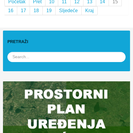
Početak
Pret
10
11
12
13
14
15
16
17
18
19
Sljedeće
Kraj
PRETRAŽI