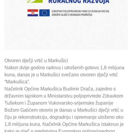
Otvoren dječji vrtić u Markušici
Nakon dvije godine radova i utrošenih gotovo 1,8 milijuna
kuna, danas je u Markušici svečano otvoren dječji vrtić
“Markušica”.
Načelnik Općine Markušica Budimir Drača, zajedno s
državnim tajnikom u Ministarstvu poljoprivrede Zdravkom
Tušekom i Županom Vukovarsko-srijemske županije
Božom Galićem otvorio je danas u Markušici dječji vrtić u
čiju je rekonstrukciju, dogradnju i opremanje uloženo oko
1,8 milijuna kuna. Načelnik Općine Markušica istaknuo je
kako je riječ o sredstvima Europskog poljoprivrednog