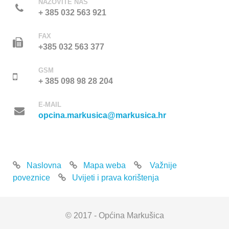
NAZOVITE NAS
+ 385 032 563 921
FAX
+385 032 563 377
GSM
+ 385 098 98 28 204
E-MAIL
opcina.markusica@markusica.hr
Naslovna
Mapa weba
Važnije
poveznice
Uvijeti i prava korištenja
© 2017 - Općina Markušica