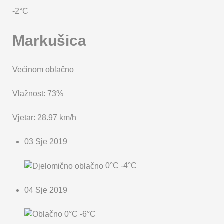
-2°C
Markušica
Većinom oblačno
Vlažnost: 73%
Vjetar: 28.97 km/h
03 Sje 2019
0°C
-4°C
04 Sje 2019
0°C
-6°C