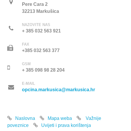
Pere Cara 2
32213 Markušica
NAZOVITE NAS
+ 385 032 563 921
FAX
+385 032 563 377
GSM
+ 385 098 98 28 204
E-MAIL
opcina.markusica@markusica.hr
Naslovna
Mapa weba
Važnije
poveznice
Uvijeti i prava korištenja