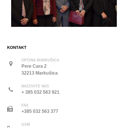
KONTAKT
OPĆINA MARKUŠICA
Pere Cara 2
32213 Markušica
NAZOVITE NAS
+ 385 032 563 921
FAX
+385 032 563 377
GSM