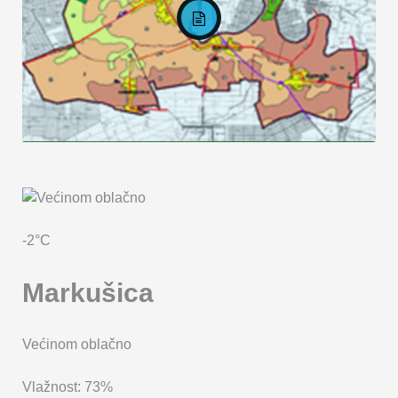
KARTA OPĆINE MARKUŠICA
-2°C
Markušica
Većinom oblačno
Vlažnost: 73%