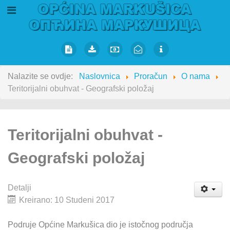
Nalazite se ovdje:
Naslovnica
Proračun
O nama
Teritorijalni obuhvat - Geografski položaj
Teritorijalni obuhvat -
Geografski položaj
Detalji
Kreirano: 10 Studeni 2017
Podruje Općine Markušica dio je istočnog područja