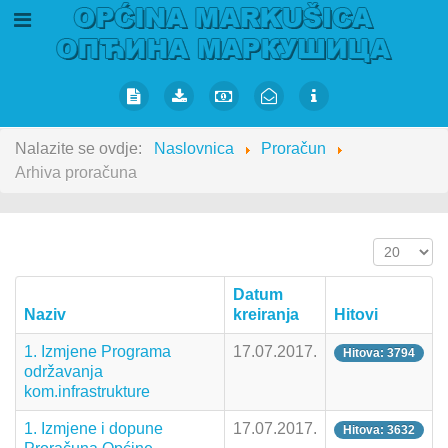
Nalazite se ovdje:
Naslovnica
Proračun
Arhiva proračuna
Prikaz #
Datum
Naziv
kreiranja
Hitovi
1. Izmjene Programa
17.07.2017.
Hitova: 3794
održavanja
kom.infrastrukture
1. Izmjene i dopune
17.07.2017.
Hitova: 3632