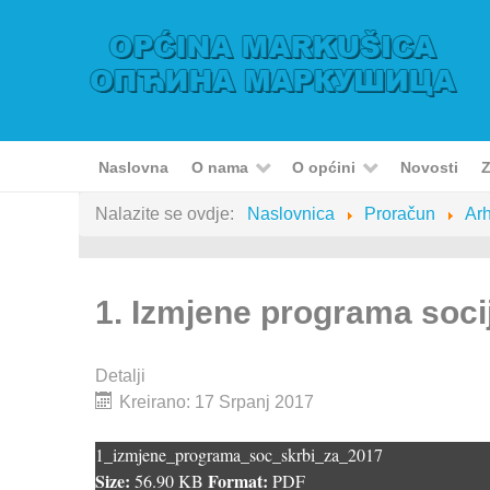
Naslovna
O nama
O općini
Novosti
Z
Nalazite se ovdje:
Naslovnica
Proračun
Arh
1. Izmjene programa socij
Detalji
Kreirano: 17 Srpanj 2017
1_izmjene_programa_soc_skrbi_za_2017
Size:
Format:
56.90 KB
PDF