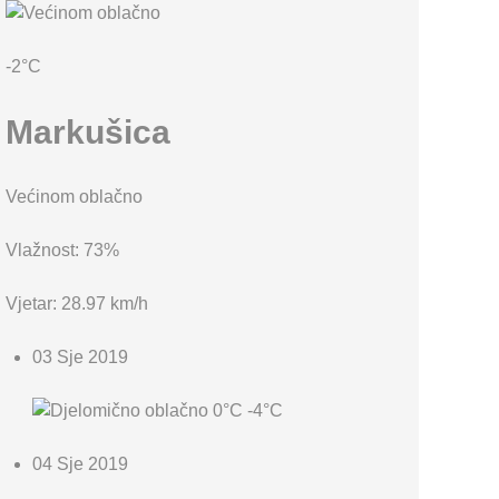
KARTA OPĆINE MARKUŠICA
-2°C
Markušica
Većinom oblačno
Vlažnost: 73%
Vjetar: 28.97 km/h
03 Sje 2019
0°C
-4°C
04 Sje 2019