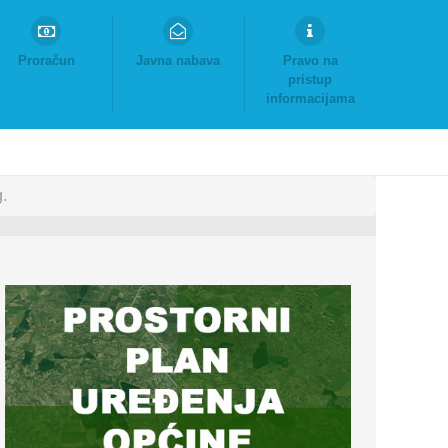
Proračun
Javna nabava
Pravo na
pristup
informacijama
.