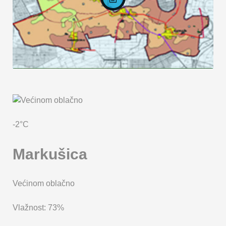
KARTA OPĆINE MARKUŠICA
-2°C
Markušica
Većinom oblačno
Vlažnost: 73%