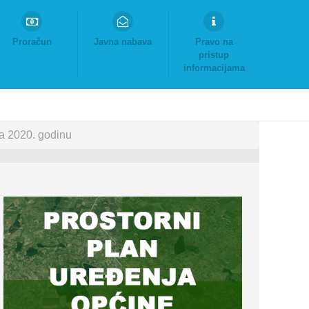
Proračun
Javna nabava
Pravo na
pristup
informacijama
za 2020. godinu