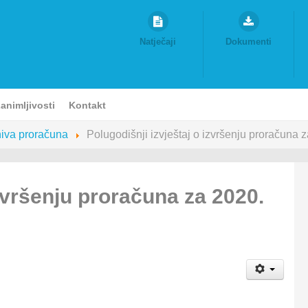
Natječaji
Dokumenti
animljivosti
Kontakt
iva proračuna
Polugodišnji izvještaj o izvršenju proračuna 
izvršenju proračuna za 2020.