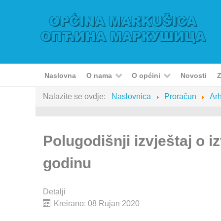
Naslovna
O nama
O općini
Novosti
Z
Nalazite se ovdje:
Naslovnica
Proračun
Arh
Polugodišnji izvještaj o 
godinu
Detalji
Kreirano: 08 Rujan 2020