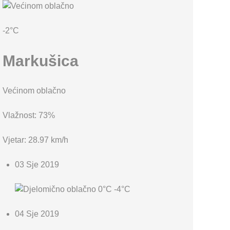
KARTA OPĆINE MARKUŠICA
-2°C
Markušica
Većinom oblačno
Vlažnost: 73%
Vjetar: 28.97 km/h
03 Sje 2019
0°C
-4°C
04 Sje 2019