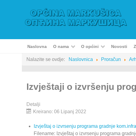
Naslovna
O nama
O općini
Novosti
Z
Nalazite se ovdje:
Naslovnica
Proračun
Arh
Izvještaji o izvršenju pr
Detalji
Kreirano: 06 Lipanj 2022
Izvještaj o izvrsenju programa gradnje kom.infr
Filename: Izvještaj o izvrsenju programa gradn