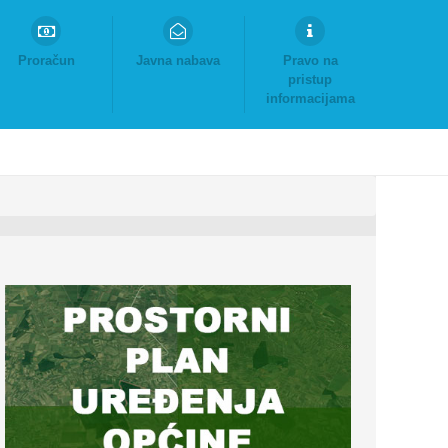
Proračun
Javna nabava
Pravo na
pristup
informacijama