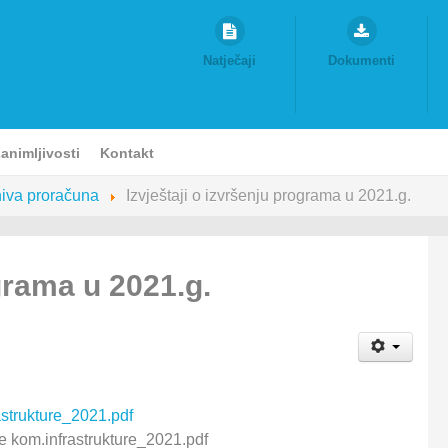
Natječaji
Dokumenti
animljivosti
Kontakt
iva proračuna
Izvještaji o izvršenju programa u 2021.g.
ograma u 2021.g.
astrukture_2021.pdf
je kom.infrastrukture_2021.pdf