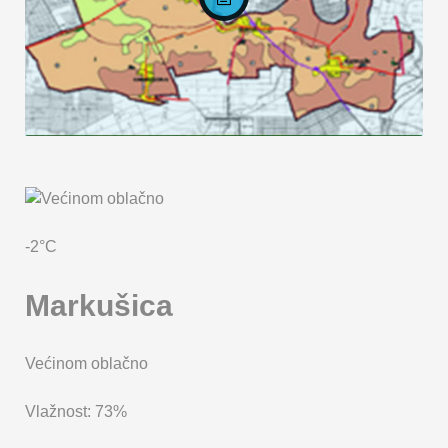
KARTA OPĆINE MARKUŠICA
-2°C
Markušica
Većinom oblačno
Vlažnost: 73%