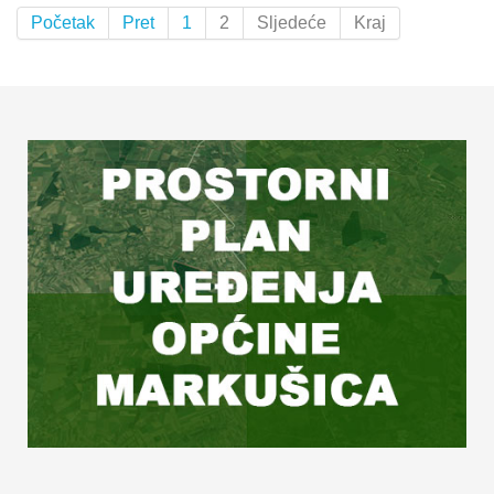
Početak
Pret
1
2
Sljedeće
Kraj