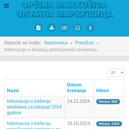
Nalazite se ovdje:
Naslovnica
Proračun
Informacije o trošenju proračunskih sredstava
Prikaz #
Datum
Naziv
kreiranja
Hitovi
Informacija o trošenju
14.11.2024.
Hitova: 989
sredstava za listopad 2024
godine
Informacija o trošenju
18.10.2024.
Hitova: 1093