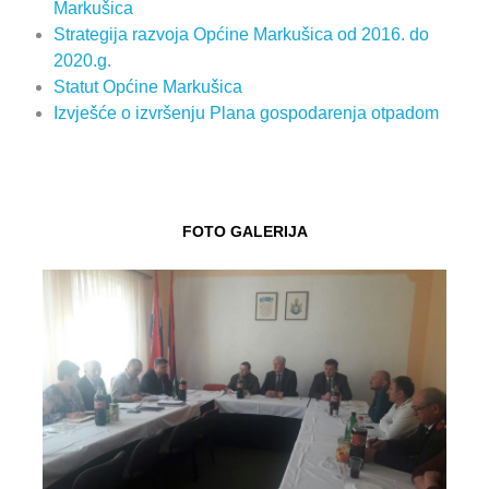
Markušica
Strategija razvoja Općine Markušica od 2016. do
2020.g.
Statut Općine Markušica
Izvješće o izvršenju Plana gospodarenja otpadom
FOTO GALERIJA