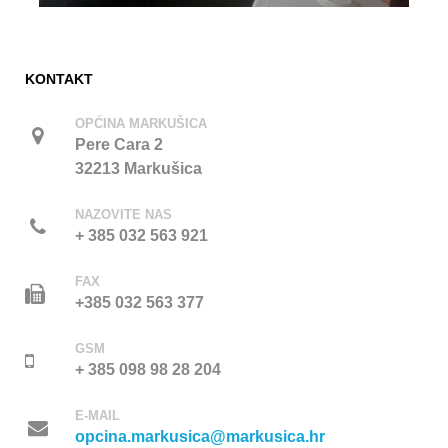
KONTAKT
OPĆINA MARKUŠICA
Pere Cara 2
32213 Markušica
NAZOVITE NAS
+ 385 032 563 921
FAX
+385 032 563 377
GSM
+ 385 098 98 28 204
E-MAIL
opcina.markusica@markusica.hr