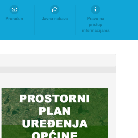
Proračun
Javna nabava
Pravo na
pristup
informacijama