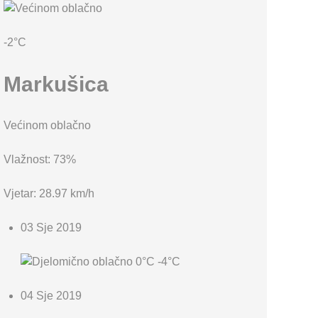
KARTA OPĆINE MARKUŠICA
-2°C
Markušica
Većinom oblačno
Vlažnost: 73%
Vjetar: 28.97 km/h
03 Sje 2019
0°C
-4°C
04 Sje 2019