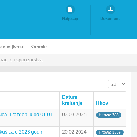
Natječaji
Dokumenti
animljivosti
Kontakt
acije i sponzorstva
Prikaz #
Datum
kreiranja
Hitovi
ca u razdoblju od 01.01.
03.03.2025.
Hitova: 783
kušica u 2023 godini
20.02.2024.
Hitova: 1309