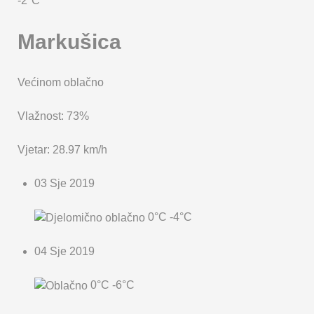
-2°C
Markušica
Većinom oblačno
Vlažnost: 73%
Vjetar: 28.97 km/h
03 Sje 2019
0°C
-4°C
04 Sje 2019
0°C
-6°C