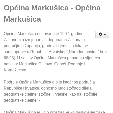
Općina Markušica - Općina
Markušica
Općina Markušica osnovana je 1997. godine
Zakonom o izmjenama i dopunama Zakona o
područjima županija, gradova i jedinica lokalne
samouprave u Republici Hrvatskoj („Narodne novine“ broj
68/98). U sastav Općine Markušica pripadaju sljedeća
naselja: Markušica,Ostrovo ,Gaboš ,Podrinje i
Karadžićevo.
Podruje Općine Markušica dio je istočnog područja
Republike Hrvatske, odnosno jugoistočnog dijela
geografske cjeline Istočne Hrvatske, kao najistočnije
geografske cjeline RH.
Općina Markušica je i dio prostora Vukovarsko-srijemske