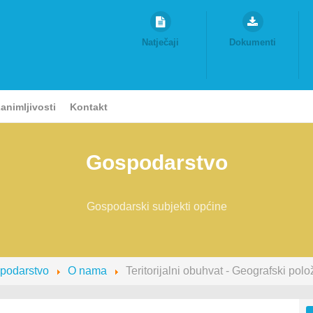
Natječaji
Dokumenti
animljivosti
Kontakt
Gospodarstvo
Gospodarski subjekti općine
podarstvo
O nama
Teritorijalni obuhvat - Geografski polo