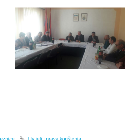
eznice
Uvijeti i prava korištenja