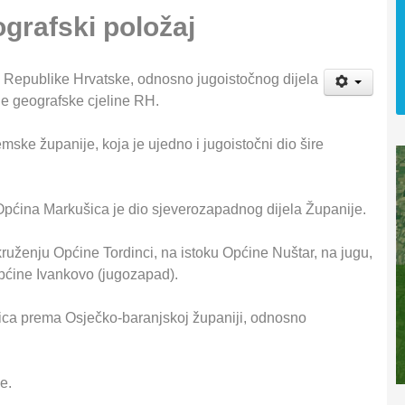
ografski položaj
 Republike Hrvatske, odnosno jugoistočnog dijela
je geografske cjeline RH.
mske županije, koja je ujedno i jugoistočni dio šire
Općina Markušica je dio sjeverozapadnog dijela Županije.
kruženju Općine Tordinci, na istoku Općine Nuštar, na jugu,
pćine Ivankovo (jugozapad).
ica prema Osječko-baranjskoj županiji, odnosno
e.