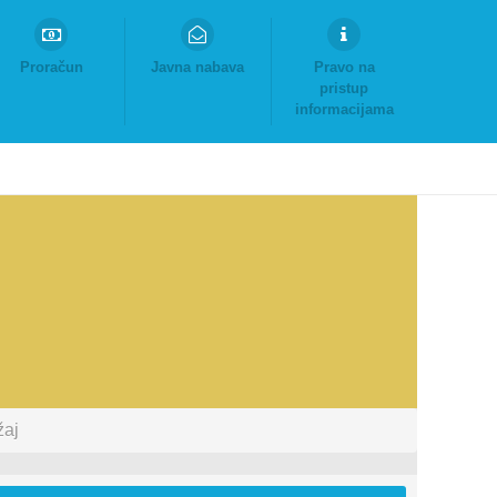
Proračun
Javna nabava
Pravo na
pristup
informacijama
žaj