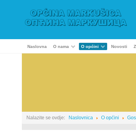
Naslovna
O nama
O općini
Novosti
Z
Nalazite se ovdje:
Naslovnica
O općini
Gos