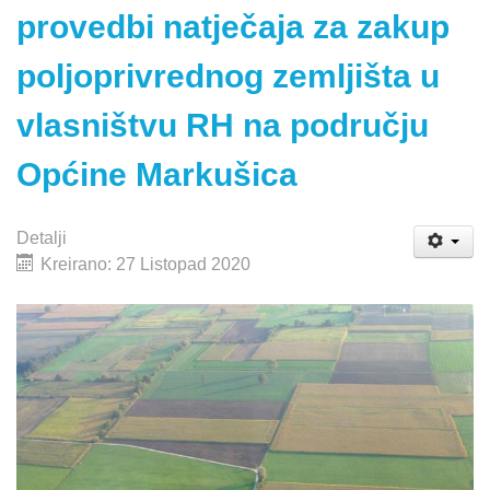
provedbi natječaja za zakup
poljoprivrednog zemljišta u
vlasništvu RH na području
Općine Markušica
Detalji
Kreirano: 27 Listopad 2020