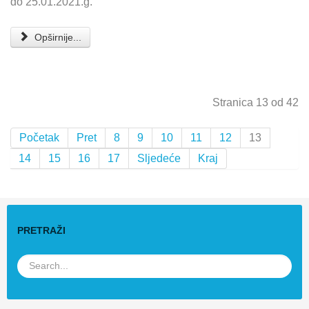
do 25.01.2021.g.
Opširnije...
Stranica 13 od 42
Početak
Pret
8
9
10
11
12
13
14
15
16
17
Sljedeće
Kraj
PRETRAŽI