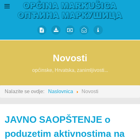
Novosti
općinske, Hrvatska, zanimljivosti...
Nalazite se ovdje:
Naslovnica
Novosti
JAVNO SAOPŠTENJE o
poduzetim aktivnostima na